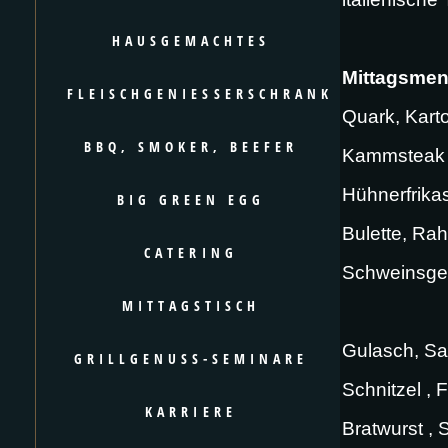
HAUSGEMACHTES
Mittagsme
FLEISCHGENIESSERSCHRANK
Quark, Karto
BBQ, SMOKER, BEEFER
Kammsteak m
Hühnerfrikas
BIG GREEN EGG
Bulette, Rah
CATERING
Schweinsge
MITTAGSTISCH
Gulasch, Sau
GRILLGENUSS-SEMINARE
Schnitzel , 
KARRIERE
Bratwurst , 