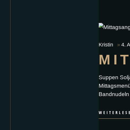
Kristin
4. 
MI
Suppen Solj
Mittagsmenü
Bandnudeln 
WEITERLES