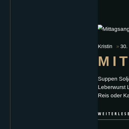
Kristin
30.
MI
Suppen Solj
Leberwurst L
Reis oder Ka
WEITERLES