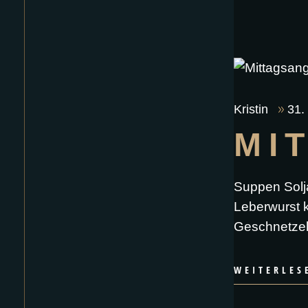
Kristin
31.
MI
Suppen Solj
Leberwurst k
Geschnetzel
WEITERLES