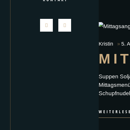
Kristin
5. 
MI
Suppen Solj
Mittagsmenüs
Schupfnudeln
WEITERLES