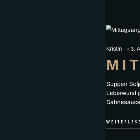
Kristin
3. 
MI
Suppen Solj
Leberwurst g
Sahnesauce 
WEITERLES