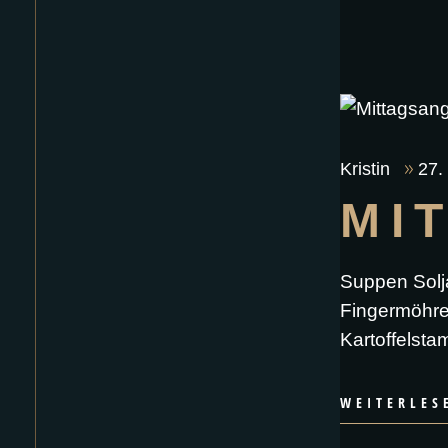
Kristin
27.
MI
Suppen Solj
Fingermöhren
Kartoffelsta
WEITERLES