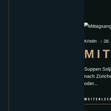
Kristin
28.
MI
Suppen Solj
nach Züriche
oder
WEITERLES