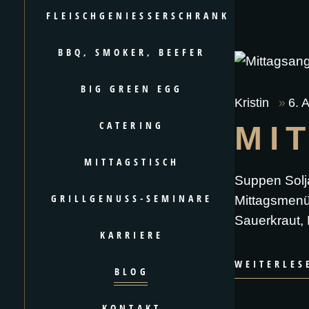
FLEISCHGENIESSERSCHRANK
BBQ, SMOKER, BEEFER
BIG GREEN EGG
Kristin
6. 
CATERING
MI
MITTAGSTISCH
Suppen Solj
GRILLGENUSS-SEMINARE
Mittagsmenü
Sauerkraut, 
KARRIERE
WEITERLES
BLOG
KONTAKT