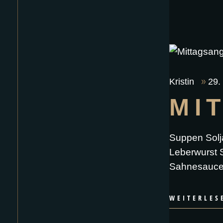
Kristin
29.
MI
Suppen Solj
Leberwurst S
Sahnesauce 
WEITERLES