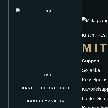
Kristin
19.
MI
Suppen
Soljanka
HOME
Kesselgulas
UNSERE FLEISCHEREI
Kartoffelsu
bunter Gemü
HAUSGEMACHTES
Karotten In