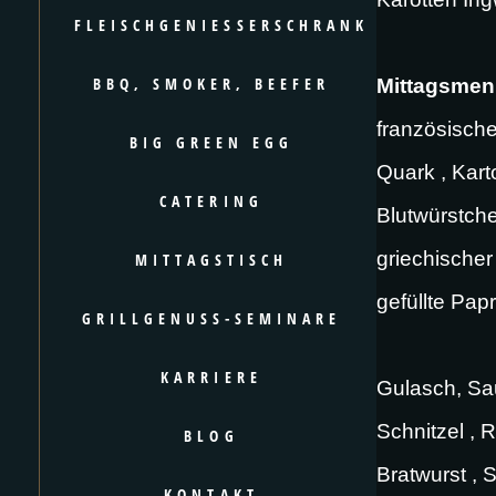
FLEISCHGENIESSERSCHRANK
BBQ, SMOKER, BEEFER
Mittagsme
französisch
BIG GREEN EGG
Quark , Kart
CATERING
Blutwürstche
griechischer
MITTAGSTISCH
gefüllte Pap
GRILLGENUSS-SEMINARE
KARRIERE
Gulasch, Sau
Schnitzel , 
BLOG
Bratwurst , 
KONTAKT