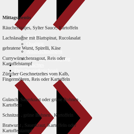
Mittagsmenüs
Räuchermatjes, Sylter Sauce, Kartoffeln
Tradition
Lachslasagne mit Blattspinat, Rucolasalat
Qualität
gebratene Wurst, Spirelli, Käse
Auszeichnungen
360 Grad Rundgang
Currywürstchenragout, Reis oder
Kartoffelstampf
Hausgemachtes
Fleischgenießerschrank
Züricher Geschnetzeltes vom Kalb,
BBQ, Smoker, Beefer
Fingermöhren, Reis oder Kartoffeln
Gulasch, Sauerkraut oder grüne Bohnen ,
Kartoffeln
Schnitzel , grüne Bohnen , Kartoffeln
Bratwurst , Sauerkraut, Kartoffeln oder
Kartoffelstampf