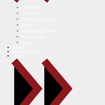
Fingerfood
Vorspeisen
Suppenköstlichkeiten
Salate
Beilagen & Gemüse
Hauptspeisen
Dessert
Mittagstisch
Grillgenuss-Seminare
Karriere