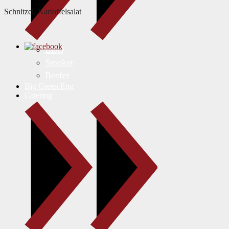
Schnitzel, Kartoffelsalat
BBQ
Smoker
Beefer
Big Green Egg
Catering