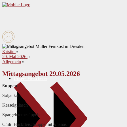
Kristin
29. Mai 2026
Allgemein
Mittagsangebot 29.05.2026
Home
Unsere Fleischerei
Suppen
Soljanka
Kesselgulasch
Spargelcremesüppchen
Chili- Hackfleischsuppe mit Ananas