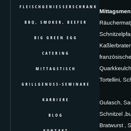
FLEISCHGENIESSERSCHRANK
Mittagsme
BBQ, SMOKER, BEEFER
Räuchermatje
Schnitzelpf
BIG GREEN EGG
Kaßlerbrate
CATERING
französisch
Quarkkeulch
MITTAGSTISCH
Tortellini, 
GRILLGENUSS-SEMINARE
KARRIERE
Gulasch, Sau
Schnitzel ,b
BLOG
Bratwurst , 
KONTAKT