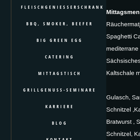
FLEISCHGENIESSERSCHRANK
Mittagsme
BBQ, SMOKER, BEEFER
Räuchermatje
Spaghetti C
BIG GREEN EGG
mediterrane
CATERING
Sächsisches
Kaltschale m
MITTAGSTISCH
GRILLGENUSS-SEMINARE
Gulasch, Sau
KARRIERE
Schnitzel ,K
Bratwurst , 
BLOG
Schnitzel, K
KONTAKT