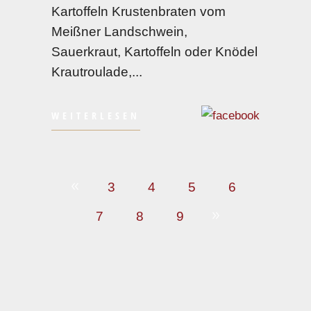
Kartoffeln Krustenbraten vom
Meißner Landschwein,
Sauerkraut, Kartoffeln oder Knödel
Krautroulade,
WEITERLESEN
3
4
5
6
7
8
9