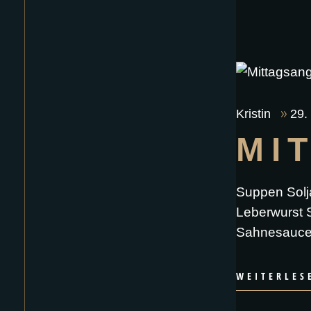
Kristin
29.
MI
Suppen Solj
Leberwurst S
Sahnesauce 
WEITERLES