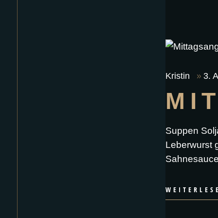
Kristin
3. 
MI
Suppen Solj
Leberwurst g
Sahnesauce 
WEITERLES