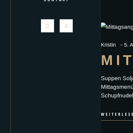
Kristin
5. 
MI
Suppen Solj
Mittagsmenüs
Schupfnudeln
WEITERLES