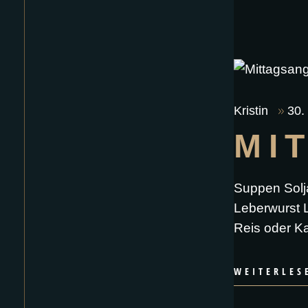
Kristin
30.
MI
Suppen Solj
Leberwurst L
Reis oder Ka
WEITERLES