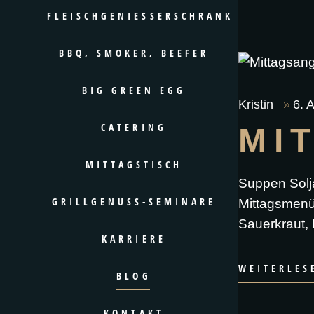
FLEISCHGENIESSERSCHRANK
BBQ, SMOKER, BEEFER
BIG GREEN EGG
Kristin
6. 
CATERING
MI
MITTAGSTISCH
Suppen Solj
GRILLGENUSS-SEMINARE
Mittagsmenü
Sauerkraut, 
KARRIERE
WEITERLES
BLOG
KONTAKT