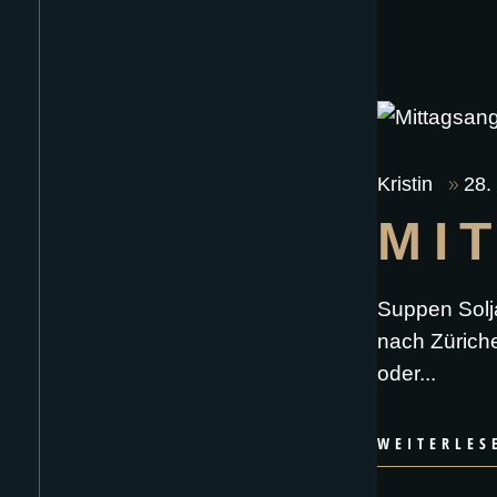
Kristin
28.
MI
Suppen Solj
nach Züriche
oder
WEITERLES