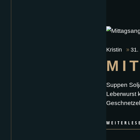
Kristin
31.
MI
Suppen Solj
Leberwurst k
Geschnetzel
WEITERLES