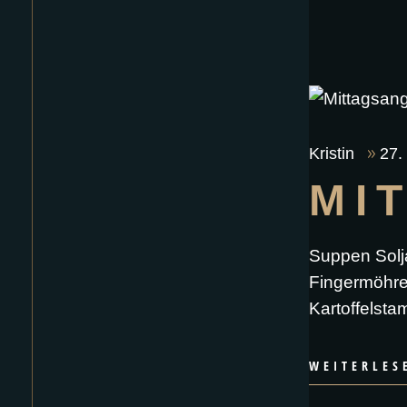
Kristin
27.
MI
Suppen Solj
Fingermöhren
Kartoffelsta
WEITERLES